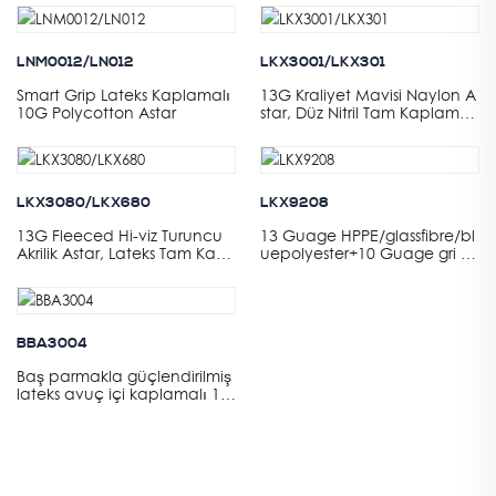
lateks kaplama
LNM0012/LN012
LKX3001/LKX301
Smart Grip Lateks Kaplamalı
13G Kraliyet Mavisi Naylon A
10G Polycotton Astar
star, Düz Nitril Tam Kaplama+
Kumlu Nitril Avuç İçi Kaplam
ası
LKX3080/LKX680
LKX9208
13G Fleeced Hi-viz Turuncu
13 Guage HPPE/glassfibre/bl
Akrilik Astar, Lateks Tam Kapl
uepolyester+10 Guage gri ak
ama Plus Avuç İçi Siyah Kum
rilik havlu tüllü astar, mavi d
lu Lateks Kaplama
üz lateks tam kaplama
BBA3004
Baş parmakla güçlendirilmiş
lateks avuç içi kaplamalı 13
G Polyester astar