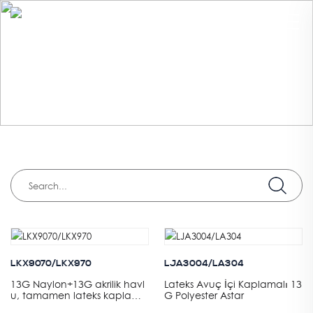
PRODUCTS
HOME
>
DALDIRMA
>
LATEKS
LKX9070/LKX970
LJA3004/LA304
13G Naylon+13G akrilik havl
Lateks Avuç İçi Kaplamalı 13
u, tamamen lateks kaplama
G Polyester Astar
artı avuç içinde siyah kumlu