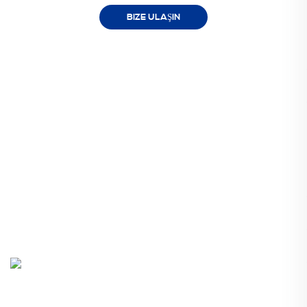
BIZE ULAŞIN
Faydalı
Hakkında
Ürünler
Bağlantılar
Fabrika
EN388
Ürünler
LAB
Termal Koruma
Markalar
Sürdürülebilirlik
Kimyasal Koruma
Hakkında
Mekanik Koruma
Kaynaklar
Endüstri
İletişim
Fonksiyon
Blog
Daldırma
Adres: 28 Jinshajiang Road,Rudong New Development Zone,