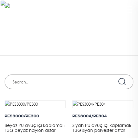
PRODUCTS
HOME
>
ENDÜSTRI
>
LOJISTIK VE DEPOLAMA
PES3000/PE300
PES3004/PE304
Beyaz PU avuç içi kaplamalı
Siyah PU avuç içi kaplamalı
13G beyaz naylon astar
13G siyah polyester astar